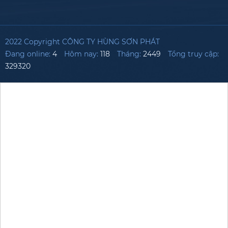
2022 Copyright CÔNG TY HÙNG SƠN PHÁT
Đang online:
4
Hôm nay:
118
Tháng:
2449
Tổng truy cập:
329320