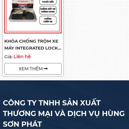
KHÓA CHỐNG TRỘM XE
MÁY INTEGRATED LOCK
CHO CÁC DÒNG XE -
Giá:
Liên hệ
PAPOCARE
XEM THÊM
CÔNG TY TNHH SẢN XUẤT
THƯƠNG MẠI VÀ DỊCH VỤ HÙNG
SƠN PHÁT