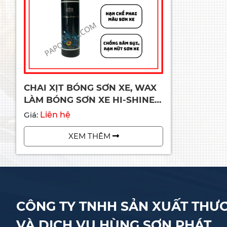
CHAI XỊT BÓNG SƠN XE, WAX
LÀM BÓNG SƠN XE HI-SHINE –
PAPOCARE
Giá:
Liên hệ
XEM THÊM
CÔNG TY TNHH SẢN XUẤT THƯ
VÀ DỊCH VỤ HÙNG SƠN PHÁT