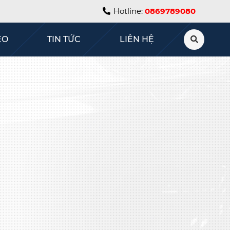
Hotline:
0869789080
EO
TIN TỨC
LIÊN HỆ