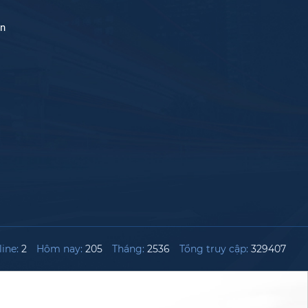
án
ine:
2
Hôm nay:
205
Tháng:
2536
Tổng truy cập:
329407