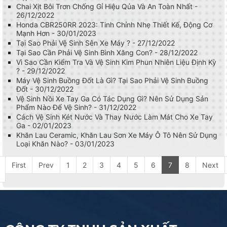
Chai Xịt Bôi Trơn Chống Gỉ Hiệu Qủa Và An Toàn Nhất -
26/12/2022
Honda CBR250RR 2023: Tinh Chỉnh Nhẹ Thiết Kế, Động Cơ
Mạnh Hơn - 30/01/2023
Tại Sao Phải Vệ Sinh Sên Xe Máy ? - 27/12/2022
Tại Sao Cần Phải Vệ Sinh Bình Xăng Con? - 28/12/2022
Vì Sao Cần Kiểm Tra Và Vệ Sinh Kim Phun Nhiên Liệu Định Kỳ
? - 29/12/2022
Máy Vệ Sinh Buồng Đốt Là Gì? Tại Sao Phải Vệ Sinh Buồng
Đốt - 30/12/2022
Vệ Sinh Nồi Xe Tay Ga Có Tác Dụng Gì? Nên Sử Dụng Sản
Phẩm Nào Để Vệ Sinh? - 31/12/2022
Cách Vệ Sinh Két Nước Và Thay Nước Làm Mát Cho Xe Tay
Ga - 02/01/2023
Khăn Lau Ceramic, Khăn Lau Sơn Xe Máy Ô Tô Nên Sử Dụng
Loại Khăn Nào? - 03/01/2023
First
Prev
1
2
3
4
5
6
7
8
Next