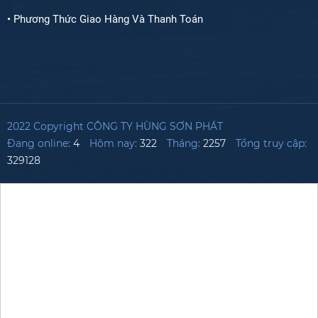
• Phương Thức Giao Hàng Và Thanh Toán
2022 Copyright CÔNG TY HÙNG SƠN PHÁT
Đang online:
4
Hôm nay:
322
Tháng:
2257
Tổng truy cập:
329128