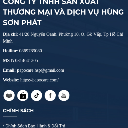
CÔNG TY TNHH SẢN XUẤT
THƯƠNG MẠI VÀ DỊCH VỤ HÙNG
SƠN PHÁT
Địa chỉ:
41/28 Nguyễn Oanh, Phường 10, Q. Gò Vấp, Tp Hồ Chí
Minh
Hotline
: 0869789080
MST:
0314641205
Email: p
apocare.hsp@gmail.com
Website
: https://papocare.com/
CHÍNH SÁCH
• Chính Sách Bảo Hành & Đổi Trả