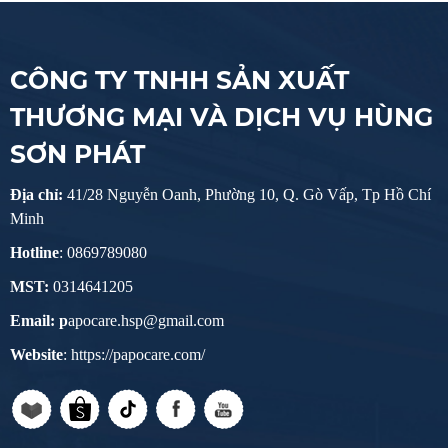
CÔNG TY TNHH SẢN XUẤT
THƯƠNG MẠI VÀ DỊCH VỤ HÙNG
SƠN PHÁT
Địa chỉ:
41/28 Nguyễn Oanh, Phường 10, Q. Gò Vấp, Tp Hồ Chí
Minh
Hotline
: 0869789080
MST:
0314641205
Email: p
apocare.hsp@gmail.com
Website
: https://papocare.com/