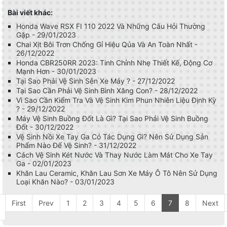
Bài viết khác:
Honda Wave RSX FI 110 2022 Và Những Câu Hỏi Thường
Gặp - 29/01/2023
Chai Xịt Bôi Trơn Chống Gỉ Hiệu Qủa Và An Toàn Nhất -
26/12/2022
Honda CBR250RR 2023: Tinh Chỉnh Nhẹ Thiết Kế, Động Cơ
Mạnh Hơn - 30/01/2023
Tại Sao Phải Vệ Sinh Sên Xe Máy ? - 27/12/2022
Tại Sao Cần Phải Vệ Sinh Bình Xăng Con? - 28/12/2022
Vì Sao Cần Kiểm Tra Và Vệ Sinh Kim Phun Nhiên Liệu Định Kỳ
? - 29/12/2022
Máy Vệ Sinh Buồng Đốt Là Gì? Tại Sao Phải Vệ Sinh Buồng
Đốt - 30/12/2022
Vệ Sinh Nồi Xe Tay Ga Có Tác Dụng Gì? Nên Sử Dụng Sản
Phẩm Nào Để Vệ Sinh? - 31/12/2022
Cách Vệ Sinh Két Nước Và Thay Nước Làm Mát Cho Xe Tay
Ga - 02/01/2023
Khăn Lau Ceramic, Khăn Lau Sơn Xe Máy Ô Tô Nên Sử Dụng
Loại Khăn Nào? - 03/01/2023
First
Prev
1
2
3
4
5
6
7
8
Next