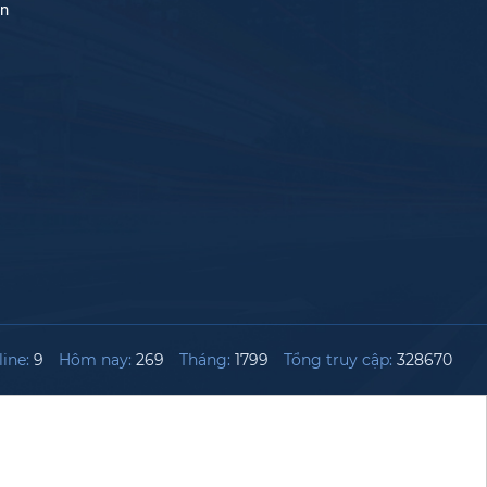
án
ine:
9
Hôm nay:
269
Tháng:
1799
Tổng truy cập:
328670