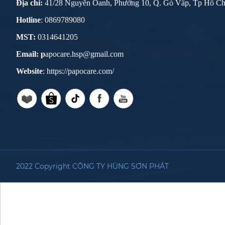
Địa chỉ:
41/28 Nguyễn Oanh, Phường 10, Q. Gò Vấp, Tp Hồ Ch
Hotline
: 0869789080
MST:
0314641205
Email: p
apocare.hsp@gmail.com
Website
: https://papocare.com/
2022 Copyright CÔNG TY HÙNG SƠN PHÁT