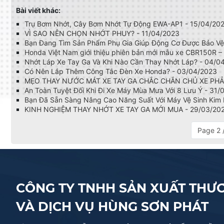
Bài viết khác:
Trụ Bơm Nhớt, Cây Bơm Nhớt Tự Động EWA-AP1 - 15/04/20
VÌ SAO NÊN CHỌN NHỚT PHUY️? - 11/04/2023
Bạn Đang Tìm Sản Phẩm Phụ Gia Giúp Động Cơ Được Bảo Vệ
Honda Việt Nam giới thiệu phiên bản mới mẫu xe CBR150R – 
Nhớt Láp Xe Tay Ga Và Khi Nào Cần Thay Nhớt Láp? - 04/0
Có Nên Lắp Thêm Công Tắc Đèn Xe Honda? - 03/04/2023
MẸO THAY NƯỚC MÁT XE TAY GA CHẮC CHẮN CHỦ XE PHẢI 
An Toàn Tuyệt Đối Khi Đi Xe Máy Mùa Mưa Với 8 Lưu Ý - 31/
Bạn Đã Sẵn Sàng Nâng Cao Năng Suất Với Máy Vệ Sinh Kim
KINH NGHIỆM THAY NHỚT XE TAY GA MỚI MUA - 29/03/20
Page 2 
CÔNG TY TNHH SẢN XUẤT THƯ
VÀ DỊCH VỤ HÙNG SƠN PHÁT