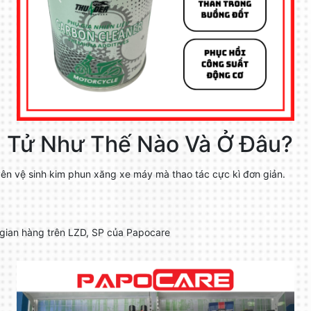
n Tử Như Thế Nào Và Ở Đâu?
n vệ sinh kim phun xăng xe máy mà thao tác cực kì đơn giản.
 gian hàng trên LZD, SP của Papocare