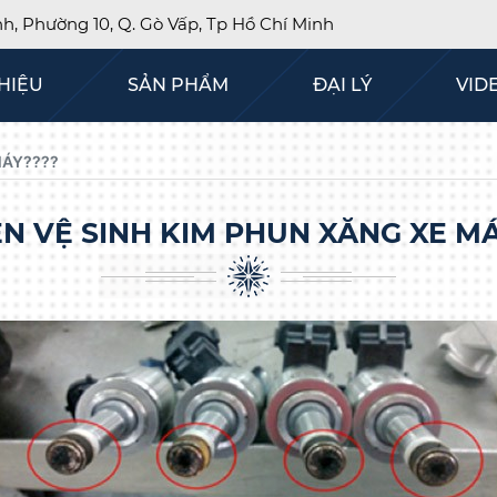
, Phường 10, Q. Gò Vấp, Tp Hồ Chí Minh
THIỆU
SẢN PHẨM
ĐẠI LÝ
VID
MÁY????
N VỆ SINH KIM PHUN XĂNG XE M