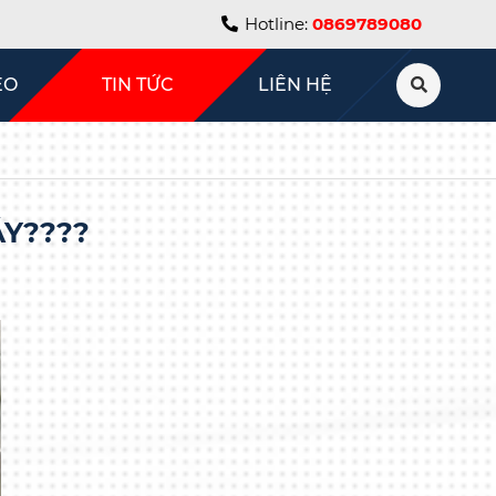
Hotline:
0869789080
EO
TIN TỨC
LIÊN HỆ
ÁY????