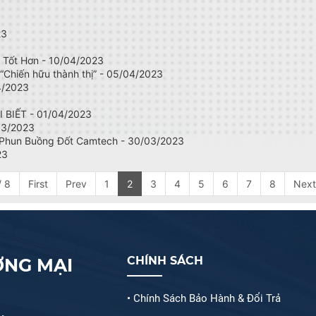
23
 Tốt Hơn - 10/04/2023
“Chiến hữu thành thị” - 05/04/2023
4/2023
BIẾT - 01/04/2023
03/2023
 Phun Buồng Đốt Camtech - 30/03/2023
23
/ 8
First
Prev
1
2
3
4
5
6
7
8
Next
CHÍNH SÁCH
ƠNG MẠI
• Chính Sách Bảo Hành & Đổi Trả