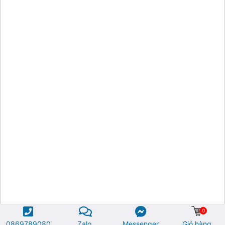
0
0869789080
Zalo
Messenger
Giỏ hàng