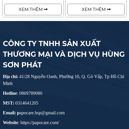
MÁY Ô TÔ - PAPOCARE
XEM THÊM
XEM THÊM
CÔNG TY TNHH SẢN XUẤT
THƯƠNG MẠI VÀ DỊCH VỤ HÙNG
SƠN PHÁT
Địa chỉ:
41/28 Nguyễn Oanh, Phường 10, Q. Gò Vấp, Tp Hồ Chí
Minh
Hotline
: 0869789080
MST:
0314641205
Email: p
apocare.hsp@gmail.com
Website
: https://papocare.com/