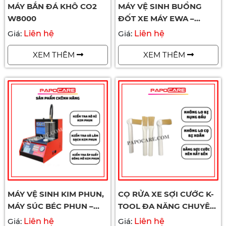
MÁY BẮN ĐÁ KHÔ CO2
MÁY VỆ SINH BUỒNG
W8000
ĐỐT XE MÁY EWA –
HSP01 - PAPOCARE
Giá:
Liên hệ
Giá:
Liên hệ
XEM THÊM
XEM THÊM
MÁY VỆ SINH KIM PHUN,
CỌ RỬA XE SỢI CƯỚC K-
MÁY SÚC BÉC PHUN –
TOOL ĐA NĂNG CHUYÊN
PAPOCARE
DÙNG ĐỂ VỆ SINH XE
Giá:
Liên hệ
Giá:
Liên hệ