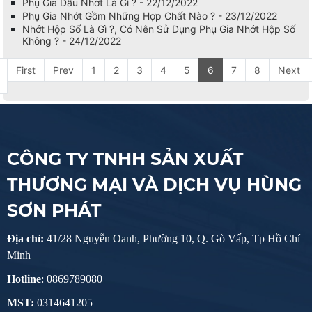
Phụ Gia Dầu Nhớt Là Gì ? - 22/12/2022
Phụ Gia Nhớt Gồm Những Hợp Chất Nào ? - 23/12/2022
Nhớt Hộp Số Là Gì ?, Có Nên Sử Dụng Phụ Gia Nhớt Hộp Số
Không ? - 24/12/2022
First
Prev
1
2
3
4
5
6
7
8
Next
CÔNG TY TNHH SẢN XUẤT
THƯƠNG MẠI VÀ DỊCH VỤ HÙNG
SƠN PHÁT
Địa chỉ:
41/28 Nguyễn Oanh, Phường 10, Q. Gò Vấp, Tp Hồ Chí
Minh
Hotline
: 0869789080
MST:
0314641205